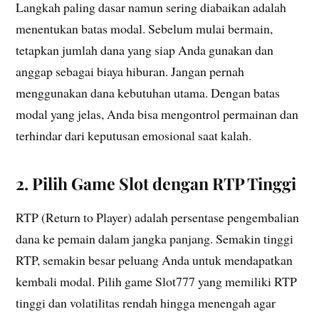
Langkah paling dasar namun sering diabaikan adalah
menentukan batas modal. Sebelum mulai bermain,
tetapkan jumlah dana yang siap Anda gunakan dan
anggap sebagai biaya hiburan. Jangan pernah
menggunakan dana kebutuhan utama. Dengan batas
modal yang jelas, Anda bisa mengontrol permainan dan
terhindar dari keputusan emosional saat kalah.
2. Pilih Game Slot dengan RTP Tinggi
RTP (Return to Player) adalah persentase pengembalian
dana ke pemain dalam jangka panjang. Semakin tinggi
RTP, semakin besar peluang Anda untuk mendapatkan
kembali modal. Pilih game Slot777 yang memiliki RTP
tinggi dan volatilitas rendah hingga menengah agar