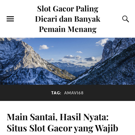
Slot Gacor Paling
Dicari dan Banyak
Pemain Menang
TAG:
AMAVI68
Main Santai, Hasil Nyata:
Situs Slot Gacor yang Wajib